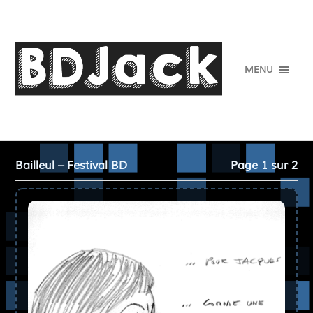
MENU
Bailleul – Festival BD
Page 1 sur 2