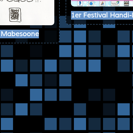
1er Festival Handi
 Mabesoone