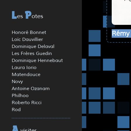
es
otes
L
P
Rémy
Honoré Bonnet
Loïc Dauvillier
Dominique Delaval
Les Frères Guedin
Dominique Hennebaut
Laura Iorio
Matendouce
Novy
Antoine Ozanam
Philhoo
Roberto Ricci
Rod
visiter