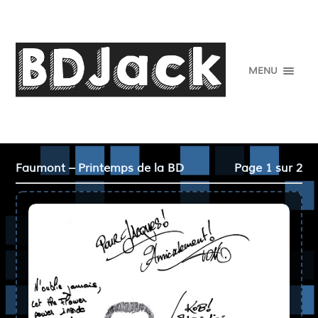
MENU
Faumont – Printemps de la BD
Page 1 sur 2