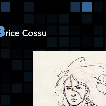
rice Cossu
B