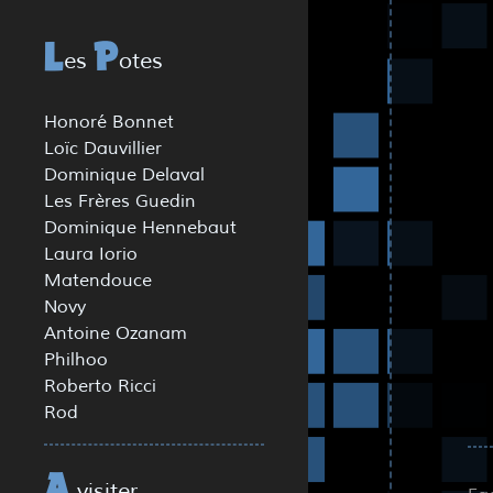
es
otes
L
P
Honoré Bonnet
Loïc Dauvillier
Dominique Delaval
Les Frères Guedin
Dominique Hennebaut
Laura Iorio
Matendouce
Novy
Antoine Ozanam
Philhoo
Roberto Ricci
Rod
visiter