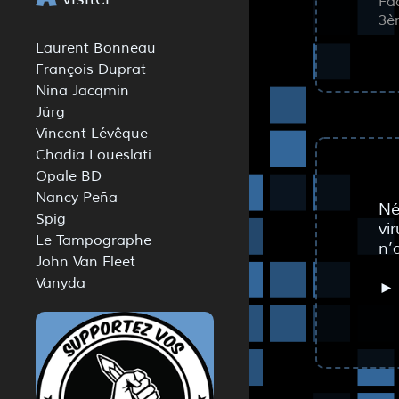
A
Fa
3è
Laurent Bonneau
François Duprat
Nina Jacqmin
Jürg
Vincent Lévêque
Chadia Loueslati
Opale BD
Nancy Peña
Né
Spig
vi
Le Tampographe
n’
John Van Fleet
Vanyda
►