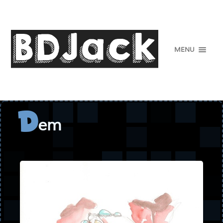
MENU
em
D