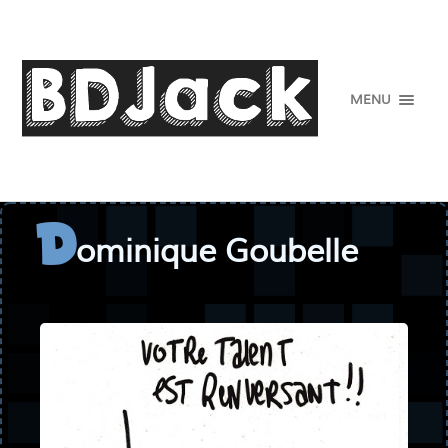
MENU
ominique Goubelle
D