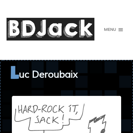
MENU
uc Deroubaix
L