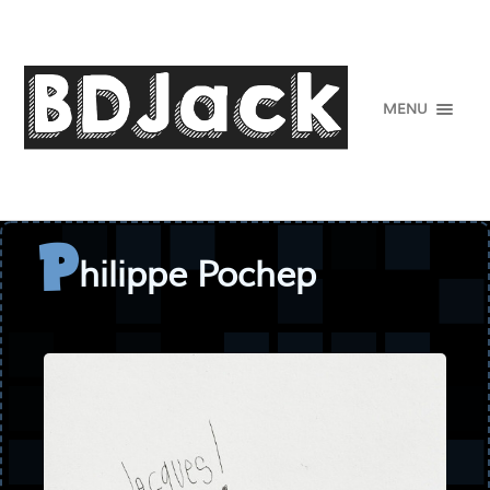
MENU
hilippe Pochep
P