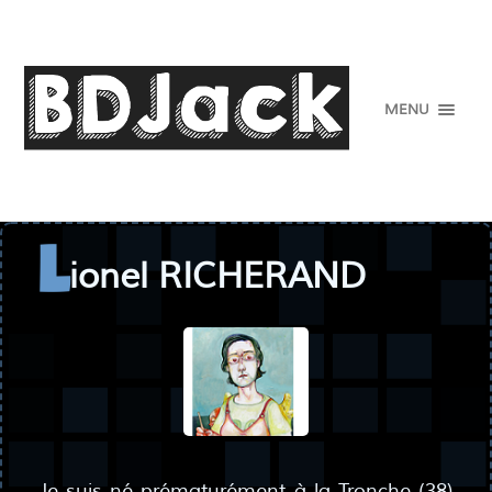
MENU
ionel RICHERAND
L
Je suis né prématurément à la Tronche (38)