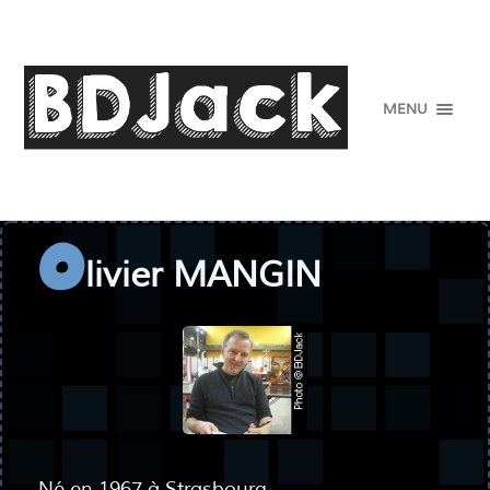
MENU
livier MANGIN
O
Né en 1967 à Strasbourg.