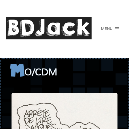
MENU
O/CDM
M